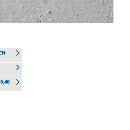
CH
0,40